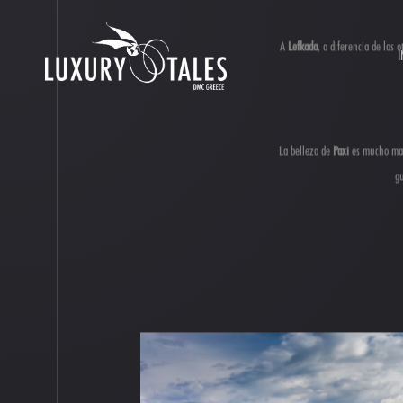
I
A
Lefkada
, a diferencia de las 
La belleza de
Paxi
es mucho mayo
gu