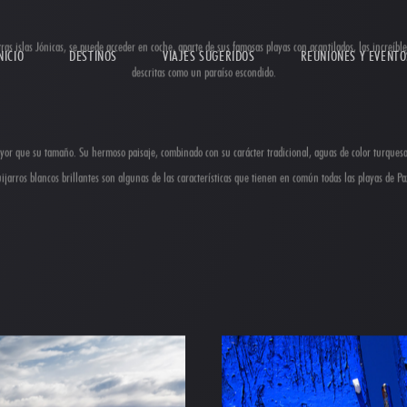
NICIO
DESTINOS
VIAJES SUGERIDOS
REUNIONES Y EVENTO
otras islas Jónicas, se puede acceder en coche, aparte de sus famosas playas con acantilados, las increíbl
descritas como un paraíso escondido.
r que su tamaño. Su hermoso paisaje, combinado con su carácter tradicional, aguas de color turquesa 
ijarros blancos brillantes son algunas de las características que tienen en común todas las playas de Pa