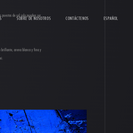
S
SOBRE DE NOSOTROS
CONTÁCTENOS
ESPAÑOL
es puestas de sol solo pueden ser
brillante, arena blanca y fina y
xi.