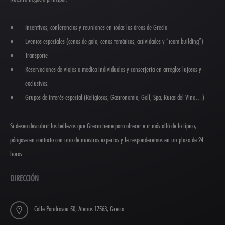
Incentivos, conferencias y reuniones en todas las áreas de Grecia
Eventos especiales (cenas de gala, cenas temáticas, actividades y “team building”)
Transporte
Reservaciones de viajes a medica individuales y conserjería en arreglos lujosos y
exclusivos.
Grupos de interés especial (Religiosos, Gastronomía, Golf, Spa, Rutas del Vino…)
Si desea descubrir las bellezas que Grecia tiene para ofrecer e ir más allá de lo típico,
póngase en contacto con uno de nuestros expertos y le responderemos en un plazo de 24
horas.
DIRECCIÓN
Calle Pandrosou 50, Atenas 17563, Grecia